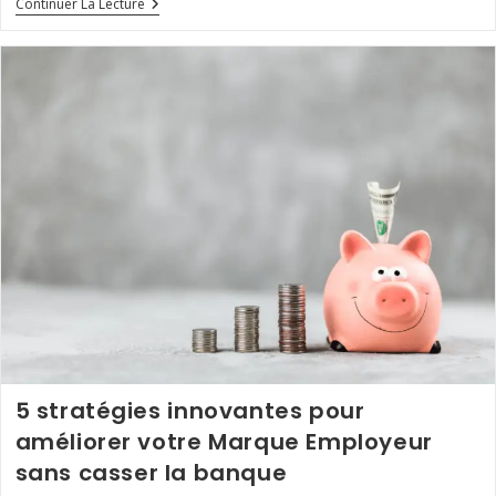
Mesurer
Continuer La Lecture
L’impact
De
Votre
Marque
Employeur
:
Indicateurs
Clés
Et
Tableaux
De
Bord
5 stratégies innovantes pour
améliorer votre Marque Employeur
sans casser la banque