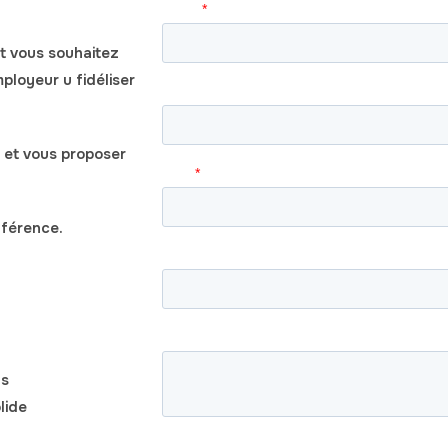
et vous souhaitez
ployeur u fidéliser
 et vous proposer
ifférence.
ls
lide