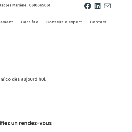
tactez Marlène : 0610665061
gement
Carrière
Conseils d’expert
Contact
am’co
dès aujourd’hui.
ifiez un rendez-vous