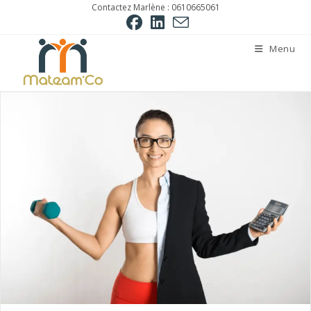
Skip
Contactez Marlène : 0610665061
to
content
Menu