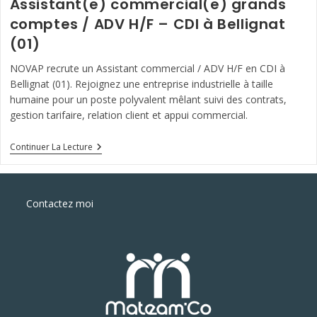
Assistant(e) commercial(e) grands
comptes / ADV H/F – CDI à Bellignat
(01)
NOVAP recrute un Assistant commercial / ADV H/F en CDI à
Bellignat (01). Rejoignez une entreprise industrielle à taille
humaine pour un poste polyvalent mêlant suivi des contrats,
gestion tarifaire, relation client et appui commercial.
Assistant(e)
Continuer La Lecture
Commercial(e)
Grands
Comptes
/
Contactez moi
ADV
H/F
–
CDI
À
Bellignat
(01)