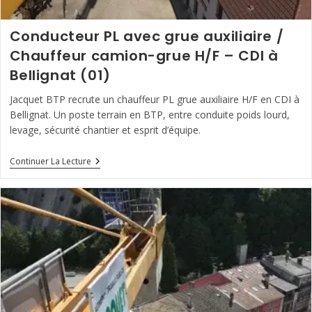
Conducteur PL avec grue auxiliaire /
Chauffeur camion-grue H/F – CDI à
Bellignat (01)
Jacquet BTP recrute un chauffeur PL grue auxiliaire H/F en CDI à
Bellignat. Un poste terrain en BTP, entre conduite poids lourd,
levage, sécurité chantier et esprit d’équipe.
Conducteur
Continuer La Lecture
PL
Avec
Grue
Auxiliaire
/
Chauffeur
Camion-
Grue
H/F
–
CDI
À
Bellignat