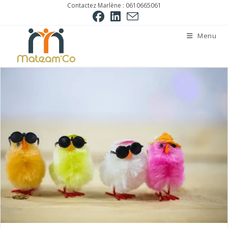
Skip
Contactez Marlène : 0610665061
to
content
Menu