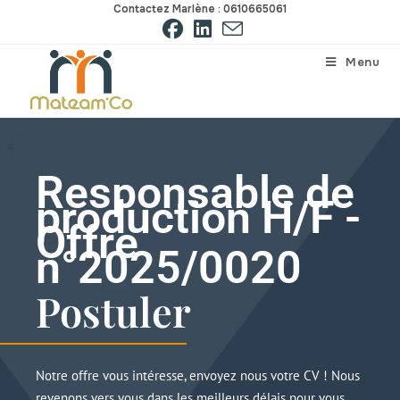
Contactez Marlène : 0610665061
Menu
Responsable de
production H/F -
Offre
n°2025/0020
Postuler
Notre offre vous intéresse, envoyez nous votre CV ! Nous
revenons vers vous dans les meilleurs délais pour vous