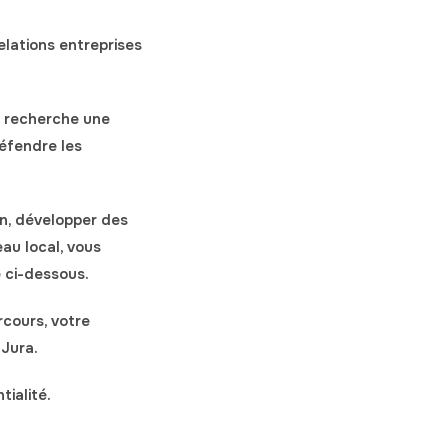
lations entreprises
a recherche une
défendre les
ien, développer des
eau local, vous
 ci-dessous.
rcours, votre
 Jura.
ialité.