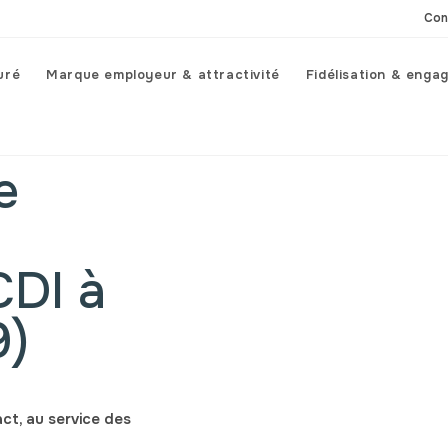
Con
uré
Marque employeur & attractivité
Fidélisation & enga
e
CDI à
9)
ct, au service des