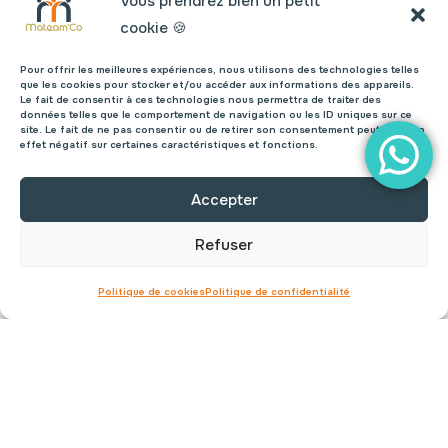
Vous prendrez bien un petit
véhicules industriels
.
cookie 🍪
Vous êtes à l’aise avec les outils (équilibreuse, démonte-pneus,
Pour offrir les meilleures expériences, nous utilisons des technologies telles
levage…), rigoureux(se) dans votre travail, et attentif(ve) à la
que les cookies pour stocker et/ou accéder aux informations des appareils.
Le fait de consentir à ces technologies nous permettra de traiter des
sécurité. Mais ce qui fera vraiment la différence, c’est votre
données telles que le comportement de navigation ou les ID uniques sur ce
sens du service
et votre capacité à
créer une relation de
site. Le fait de ne pas consentir ou de retirer son consentement peut avoir un
effet négatif sur certaines caractéristiques et fonctions.
confiance avec les clients
comme avec l’équipe.
Accepter
Ce que nous recherchons chez vous :
Refuser
Une expérience réussie dans le montage, l’entretien et la
réparation de pneumatiques (VL, utilitaire, poids lourd,
Politique de cookies
Politique de confidentialité
agricole ou génie civil),
Le permis B (indispensable) – le permis poids lourd est un
plus,
De la rigueur, de l’autonomie, un bon esprit d’équipe,