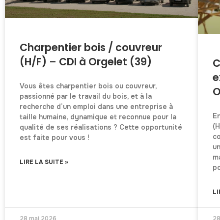
Charpentier bois / couvreur
(H/F) – CDI à Orgelet (39)
C
e
Vous êtes charpentier bois ou couvreur,
O
passionné par le travail du bois, et à la
recherche d’un emploi dans une entreprise à
E
taille humaine, dynamique et reconnue pour la
(H
qualité de ses réalisations ? Cette opportunité
co
est faite pour vous !
un
ma
LIRE LA SUITE »
p
LI
28 mai 2026
28