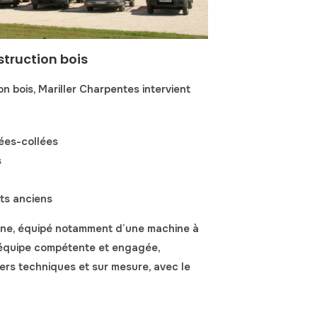
struction bois
on bois
,
Mariller Charpentes
intervient
lées-collées
s
ts anciens
rne
, équipé notamment d’
une machine à
e équipe compétente et engagée,
ers techniques et sur mesure, avec le