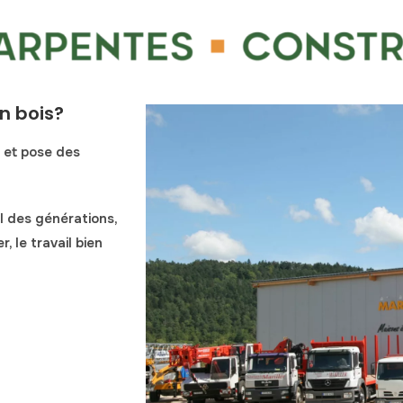
n bois?
 et pose des
fil des générations,
, le travail bien