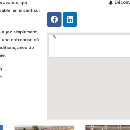
Découvr
ui avance, qui
sable, en misant sur
s ayez simplement
 une entreprise où
ditions, avec du
née
.
es…
t.