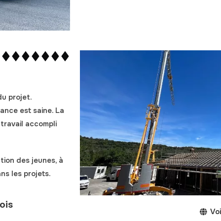
du projet
.
iance est saine. La
 travail accompli
ation des jeunes
, à
ns les projets.
ois
Voi