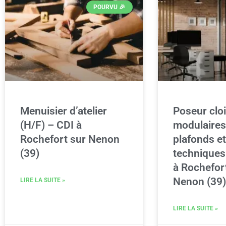
POURVU 🎉
Menuisier d’atelier
Poseur clo
(H/F) – CDI à
modulaires
Rochefort sur Nenon
plafonds e
(39)
techniques
à Rochefor
Nenon (39)
LIRE LA SUITE »
LIRE LA SUITE »