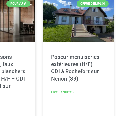
POURVU 🎉
OFFRE D'EMPLOI
isons
Poseur menuiseries
, faux
extérieures (H/F) –
t planchers
CDI à Rochefort sur
 H/F – CDI
Nenon (39)
t sur
LIRE LA SUITE »