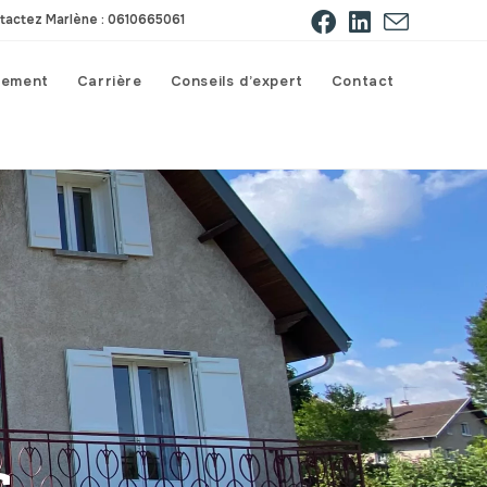
tactez Marlène : 0610665061
gement
Carrière
Conseils d’expert
Contact
s