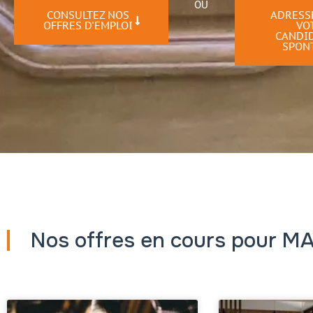
OU
CONSULTEZ NOS
ADRESS
OFFRES D'EMPLOI
VO
CANDI
SPON
Nos offres en cours pour M