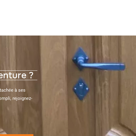
venture ?
ttachée à ses
compli, rejoignez-