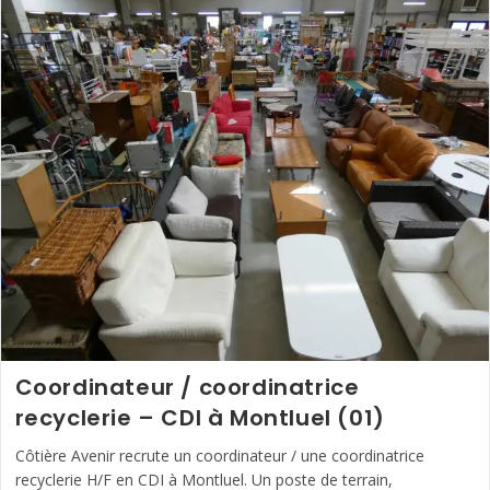
D’affaires
Technique
H/F
–
CDI
À
Ney
–
Proche
Champagnole
(39)
Coordinateur / coordinatrice
recyclerie – CDI à Montluel (01)
Côtière Avenir recrute un coordinateur / une coordinatrice
recyclerie H/F en CDI à Montluel. Un poste de terrain,