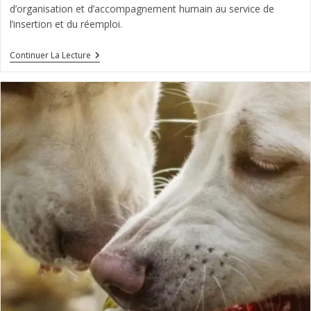
d’organisation et d’accompagnement humain au service de
l’insertion et du réemploi.
Coordinateur
Continuer La Lecture
/
Coordinatrice
Recyclerie
–
CDI
À
Montluel
(01)