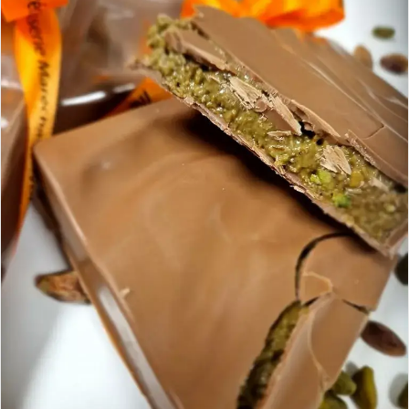
|
CDI
Les
Neyrolles
(01)