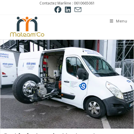
Skip
Contactez Marlène : 0610665061
to
content
Menu