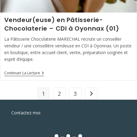
Vendeur(euse) en Pâtisserie-
Chocolaterie – CDI à Oyonnax (01)
La Pâtisserie Chocolaterie MARECHAL recrute un conseiller
vendeur / une conseillère vendeuse en CDI à Oyonnax. Un poste
en boutique, entre accueil client, vente, préparation soignée et
esprit d’équipe.
Vendeur(euse)
Continuer La Lecture
En
Pâtisserie-
Chocolaterie
–
1
2
3
Aller à la page suivante
CDI
À
Oyonnax
(01)
Contactez moi