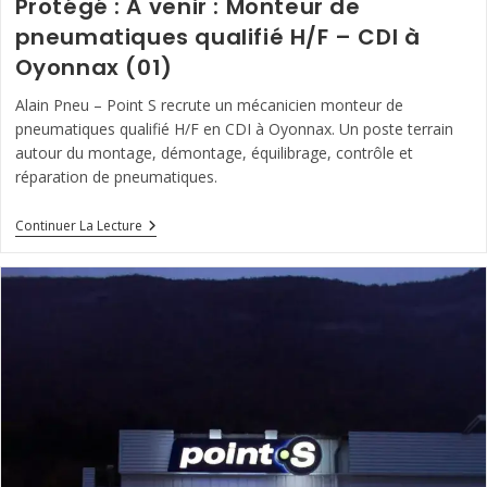
Protégé : A venir : Monteur de
pneumatiques qualifié H/F – CDI à
Oyonnax (01)
Alain Pneu – Point S recrute un mécanicien monteur de
pneumatiques qualifié H/F en CDI à Oyonnax. Un poste terrain
autour du montage, démontage, équilibrage, contrôle et
réparation de pneumatiques.
Protégé :
Continuer La Lecture
A
Venir
:
Monteur
De
Pneumatiques
Qualifié
H/F
–
CDI
À
Oyonnax
(01)