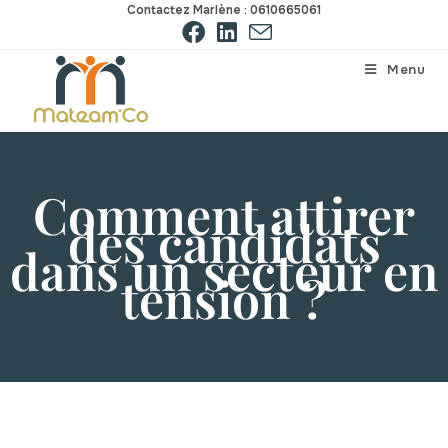
Contactez Marlène : 0610665061
Menu
Comment attirer
des candidats
dans un secteur en
tension ?