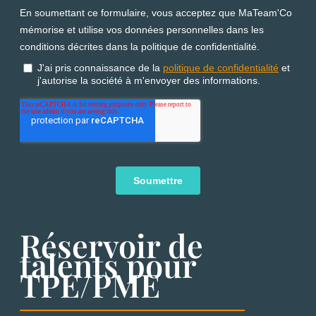
Réservoir de
talents pour
TPE/PME